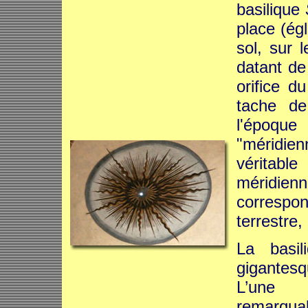
basilique
place (ég
sol, sur 
datant de
orifice d
tache de
l'époque
"méridienn
véritabl
méridien
corresp
terrestre,
La basi
gigantesq
L’une 
remarqua