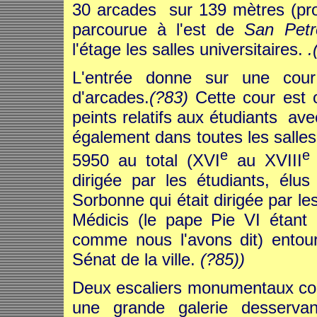
30 arcades sur 139 mètres (p
parcourue à l'est de
San Petr
l'étage les salles universitaires.
.
L'entrée donne sur une cour 
d'arcades.
(?83)
Cette cour est
peints relatifs aux étudiants av
également dans toutes les salles
e
e
5950 au total (XVI
au XVIII
dirigée par les étudiants, élu
Sorbonne qui était dirigée par le
Médicis (le pape Pie VI étant à
comme nous l'avons dit) entou
Sénat de la ville.
(?85))
Deux escaliers monumentaux cond
une grande galerie desserva