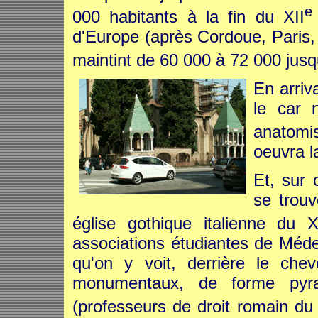
e
000 habitants à la fin du XII
d'Europe (après Cordoue, Paris, 
maintint de 60 000 à 72 000 jusq
En arriv
le car 
anatomi
oeuvra l
Et, sur c
se trouv
église gothique italienne du XI
associations étudiantes de Médec
qu'on y voit, derrière le che
monumentaux, de forme pyram
(professeurs de droit romain du 